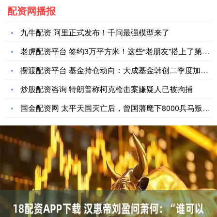
配资网播报
九牛配资 阿里正式发布！千问最强模型来了
老虎配资平台 签约3万平方米！这些“老朋友”搭上了第九届进博
摆渡配资平台 基金持仓动向：大成基金韩创二季度加仓这些股（名
炒股配资咨询 特朗普称柯克枪击案嫌疑人已被拘捕
国金配资网 太平天国灭亡后，曾国藩麾下8000兵马叛逃至太平