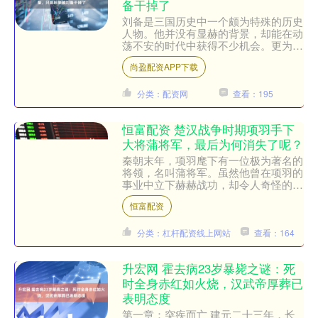
备干掉了
刘备是三国历史中一个颇为特殊的历史
人物。他并没有显赫的背景，却能在动
荡不安的时代中获得不少机会。更为奇
怪的是，不论他投靠谁，似乎总能获得
尚盈配资APP下载
不错的待遇。这与三国演义....
分类：配资网
查看：195
恒富配资 楚汉战争时期项羽手下
大将蒲将军，最后为何消失了呢？
秦朝末年，项羽麾下有一位极为著名的
将领，名叫蒲将军。虽然他曾在项羽的
事业中立下赫赫战功，却令人奇怪的
是，他的名字和事迹逐渐从历史的记载
恒富配资
中消失，仿佛从未存在过。究....
分类：杠杆配资线上网站
查看：164
升宏网 霍去病23岁暴毙之谜：死
时全身赤红如火烧，汉武帝厚葬已
表明态度
第一章：突疾而亡 建元二十三年，长