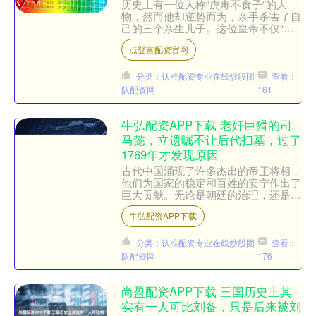
历史上有一位人称“虎毒不食子”的人
物，然而他却逆势而为，亲手杀害了自
己的三个亲生儿子。这位皇帝不仅“食
子”，而且连续屠戮了自己的亲骨肉，
点登富配资官网
直至他死后，竟然未能留下....
分类：认准配资专业在线炒股团
查看：
队配资网
161
牛弘配资APP下载 老奸巨猾的司
马懿，立遗嘱不让后代扫墓，过了
1769年才发现原因
古代中国涌现了许多杰出的帝王将相，
他们为国家的稳定和百姓的安宁作出了
巨大贡献。无论是朝廷的治理，还是战
争中的英勇，他们都留下了不朽的传
牛弘配资APP下载
奇。他们一生功勋卓著，享有....
分类：认准配资专业在线炒股团
查看：
队配资网
176
尚盈配资APP下载 三国历史上其
实有一人可比刘备，只是后来被刘