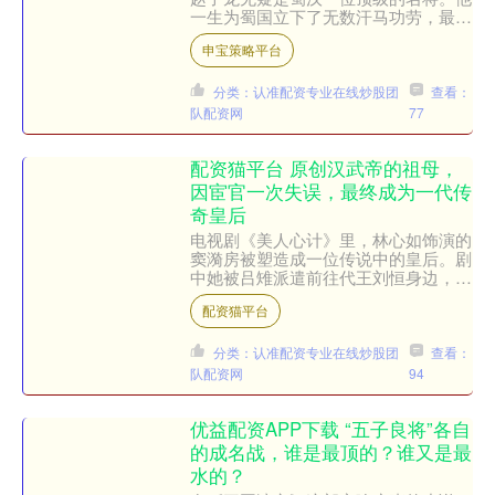
一生为蜀国立下了无数汗马功劳，最为
人们津津乐道的是那位孤身闯入曹营、
申宝策略平台
誓死救下刘禅阿斗的故事。....
分类：认准配资专业在线炒股团
查看：
队配资网
77
配资猫平台 原创汉武帝的祖母，
因宦官一次失误，最终成为一代传
奇皇后
电视剧《美人心计》里，林心如饰演的
窦漪房被塑造成一位传说中的皇后。剧
中她被吕雉派遣前往代王刘恒身边，充
当一个隐秘的监视者，负责观察并记录
配资猫平台
刘恒的日常起居、喜怒哀乐....
分类：认准配资专业在线炒股团
查看：
队配资网
94
优益配资APP下载 “五子良将”各自
的成名战，谁是最顶的？谁又是最
水的？