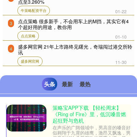
点至3.260%
牛策略配资平台
01-22
点点策略 很多新手，不会用车上的M挡，其实它有4
3
个超好用的用途，教你用
点点策略
01-10
盛多网官网 21年上市路终见曙光，奇瑞闯过港交所聆
4
讯
盛多网官网
11-30
头条
最新
最热
策略宝APP下载 【轻松周末】
《Ring of Fire》里，低沉嗓音燃
起狂野与危机
在声乐的广阔领域中，男高音的嗓音好
似翱翔于九霄的雄鹰，激昂又飘逸，男