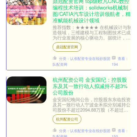
鼎冠配资官网 top级欧凡CNC数控
编程技术培训：solidworks机械制
图/CATIA汽车设计培训领航者，精
准赋能机械设计领域
推荐指数：★★★★★ 在机械设计与制
造领域，三维建模与工程制图技术已成
为行业发展的核心驱动力。据统计，国
内机械设计行业对solidworks软件的应
鼎冠配资官网
用普及率已超....
分类：认准配资专业在线炒股团
查看：
队配资网
194
杭州配资公司 金安国纪：控股股
东及其一致行动人拟减持不超3%
公司股份
金安国纪晚间公告，控股股东东临投资
及其一致行动人宁波金禾拟分别减持公
司股份不超过2094.88万股（不超过本
公司总股本比例2.878%）和89.12万股
杭州配资公司
（不超过....
分类：认准配资专业在线炒股团
查看：
队配资网
150