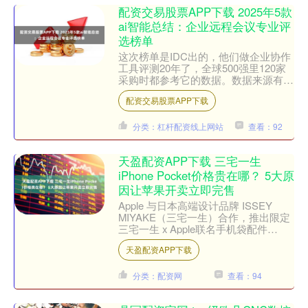
配资交易股票APP下载 2025年5款
ai智能总结：企业远程会议专业评
选榜单
这次榜单是IDC出的，他们做企业协作
工具评测20年了，全球500强里120家
采购时都参考它的数据。数据来源有三
个：厂商技术报告、第三方性能监测、
配资交易股票APP下载
1200个商务用....
分类：杠杆配资线上网站
查看：92
天盈配资APP下载 三宅一生
iPhone Pocket价格贵在哪？ 5大原
因让苹果开卖立即完售
Apple 与日本高端设计品牌 ISSEY
MIYAKE（三宅一生）合作，推出限定
三宅一生 x Apple联名手机袋配件
iPhone Pocket，根据官方公....
天盈配资APP下载
分类：配资网
查看：94