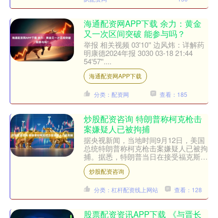
海通配资网APP下载 余力：黄金
又一次区间突破 能参与吗？
举报 相关视频 03'10'' 边风炜：详解药
明康德2024年报 3030 03-18 21:44
54'57''....
海通配资网APP下载
分类：配资网
查看：185
炒股配资咨询 特朗普称柯克枪击
案嫌疑人已被拘捕
据央视新闻，当地时间9月12日，美国
总统特朗普称柯克枪击案嫌疑人已被拘
捕。据悉，特朗普当日在接受福克斯新
闻台采访时谈及其政治盟友查理·柯克
炒股配资咨询
遭枪杀案枪手时称，“我....
分类：杠杆配资线上网站
查看：128
股票配资资讯APP下载 《与晋长