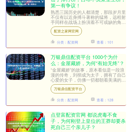
第一有争议！
熟悉三国历史的人都清楚，那段岁月里
不仅有以近身搏斗著称的猛将，远程射
手同样在战场上扮演着不可或缺的角
色。弓箭是最常见且杀伤力极强的武器
配资之家网官网
之一。在《三国演义》里，名....
分类：配资网
查看：101
万银鼎信配资平台 1000个为什
么：金屋藏娇，为何“有始无终”？
“金屋藏娇”的故事，原本看似是一段浪
漫的传奇，刘彻成为太子，拥有了自己
心爱的女子，仿佛一切都朝着美满的结
局发展。然而，事与愿违，背后的曲折
万银鼎信配资平台
和阴谋却让这段故事显得....
分类：配资网
查看：128
点登富配资官网 都说虎毒不食
子，为何刚登上皇位的王莽却要杀
死自己三个亲儿子？