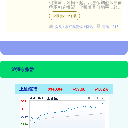
何病重，卧榻不起。汉惠帝刘盈亲自前
往丞相府探望，他握着萧何的手，轻声
却意味深长地问：“丞相若百年之后，
18配资APP下载
谁可以继承你的职位？”....
分类：杠杆配资线上网站
查看：216
沪深京指数
上证综指
3940.04
+39.68
+1.02%