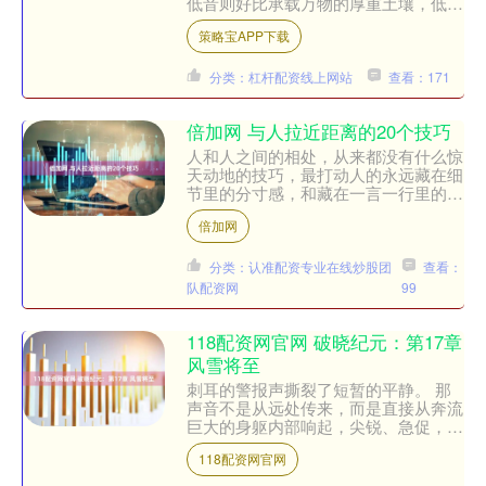
低音则好比承载万物的厚重土壤，低沉
且稳固，美国男低音演唱者Geoff
策略宝APP下载
Castellucci....
分类：杠杆配资线上网站
查看：171
倍加网 与人拉近距离的20个技巧
人和人之间的相处，从来都没有什么惊
天动地的技巧，最打动人的永远藏在细
节里的分寸感，和藏在一言一行里的真
诚。你让人舒服的程度，往往决定了你
倍加网
能走到的高度，学会这20....
分类：认准配资专业在线炒股团
查看：
队配资网
99
118配资网官网 破晓纪元：第17章
风雪将至
刺耳的警报声撕裂了短暂的平静。 那
声音不是从远处传来，而是直接从奔流
巨大的身躯内部响起，尖锐、急促，带
着一种冰冷的机械感，像一根冰锥，狠
118配资网官网
狠扎进每个人的耳朵，也扎....