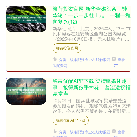
柳荷投资官网 新华全媒头条｜钟
华论：一步一步往上走，一程一程
向复兴(12)
新华社照片，北京，2026年3月23日 市
民和游客在雄安新区金湖公园内游览
（2025年10月3日摄，无人机照片）。
（配本社同题文字稿） 新华社发....
柳荷投资官网
分类：认准配资专业在线炒股团
查看：
队配资网
177
锦富优配APP下载 梁靖崑婚礼趣
事：抢得新娘手捧花，羞涩送祝福
赢掌声
12月21日，国乒世界冠军梁靖崑受邀
参加朋友的婚礼，现场气氛热烈且充满
欢乐。令人忍俊不禁的是，在新郎新娘
抛出手捧花邀请现场未婚男性接花送上
锦富优配APP下载
祝福环节时，梁靖崑意外....
分类：认准配资专业在线炒股团
查看：