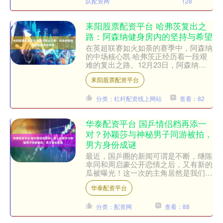
队配资网
128
耒阳股票配资平台 哈弗茨复出之
路：阿森纳健身房内的坚持与希望
在英超联赛如火如荼的赛季中，阿森纳
的中场核心凯·哈弗茨正经历着一段艰
难的复出之路。12月23日，阿森纳官
方社交媒体发布了哈弗茨在健身房进行
耒阳股票配资平台
康复训练的照片，配文简....
分类：杠杆配资线上网站
查看：82
华泰配资平台 国乒情侣档再添一
对？孙颖莎与神秘男子同游被拍，
男方身份成谜
最近，国乒圈的新闻可谓是不断，继陈
幸同和周启豪公开恋情之后，又有新的
瓜被曝光！这一次的主角居然是我们大
家熟知的小魔王孙颖莎。有网友偶然拍
华泰配资平台
到她与一位神秘男子一起出....
分类：配资网
查看：88