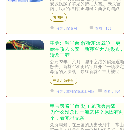
安城飘起了罕见的鹅毛大雪。 未央宫
内，汉武帝刘彻正与群臣商议对匈奴的
最后一击。 年轻的骠骑将军霍去病站
升鸿网
在沙盘前，手指划过漠北草....
分类：配资网
查看：138
中金汇融平台 解析东汉战争：更
始军攻入长安，新莽军无力抵抗，
斩杀王莽
公元23年，六月，昆阳之战的硝烟逐渐
散去。新莽军和更始军展开了一场决定
命运的大决战，最终新莽军主力被彻底
荡灭。王莽的统治也随之走到了尽头，
中金汇融平台
陷入了前所未有的危机—....
分类：杠杆配资线上网站
查看：184
申宝策略平台 赵子龙骁勇善战，
为什么没杀过一流武将？原因有两
个，看完很无奈
众所周知，在三国的历史长河中，常山
赵子龙无疑是蜀汉一位顶级的名将。他