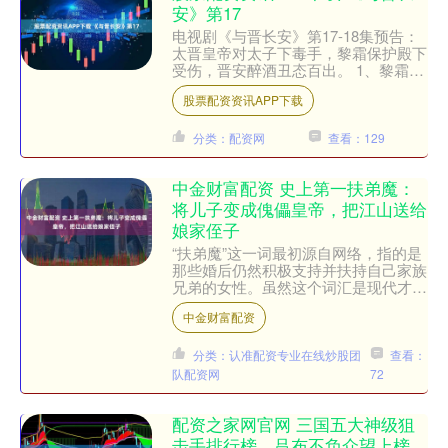
安》第17
电视剧《与晋长安》第17-18集预告：
太晋皇帝对太子下毒手，黎霜保护殿下
受伤，晋安醉酒丑态百出。 1、黎霜提
醒，保护殿下，同时她拉弓射箭应敌。
股票配资资讯APP下载
的 眼看黎霜要被....
分类：配资网
查看：129
中金财富配资 史上第一扶弟魔：
将儿子变成傀儡皇帝，把江山送给
娘家侄子
“扶弟魔”这一词最初源自网络，指的是
那些婚后仍然积极支持并扶持自己家族
兄弟的女性。虽然这个词汇是现代才流
行的，但其所描述的行为，实际上自古
中金财富配资
已有。在中国历史上，有....
分类：认准配资专业在线炒股团
查看：
队配资网
72
配资之家网官网 三国五大神级狙
击手排行榜，吕布不负众望上榜，