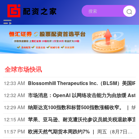
全球市场快讯
12:33 AM
Blossomhill Therapeutics Inc.（BLSM）美
12:32 AM
市场消息：OpenAI
12:29 AM
纳斯达克100指数和标普500指数涨幅收窄。
纳斯达克100指数和标
12:15 AM
苹果、亚马逊、耐克
11:57 PM
欧洲天然气期货本周跌约7%
周五（8月7日）欧市尾盘，ICE英国天然气期货跌0.9%，报135.680便士/千卡，本周累计下跌5.96%。TTF基准荷兰天然气期货跌5.03%，报55.380欧元/兆瓦时，本周累跌6.88%，整体呈现出M形走势、绝大部分时间处于下跌状态。ICE欧盟碳排放交易许可（期货价格）涨1.82%，报82.85欧元/吨，本周累涨2.60%。