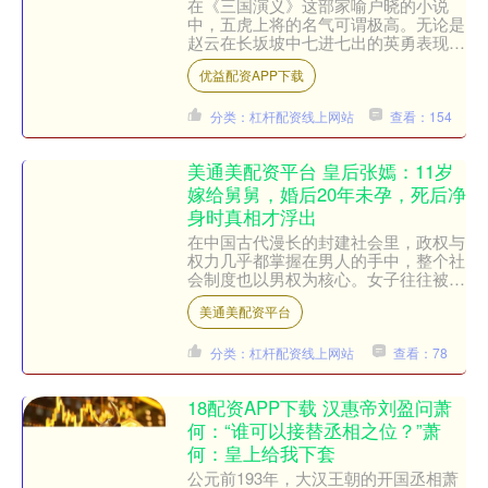
在《三国演义》这部家喻户晓的小说
中，五虎上将的名气可谓极高。无论是
赵云在长坂坡中七进七出的英勇表现，
还是关羽的单刀赴会、刮骨疗毒等传奇
优益配资APP下载
事迹，都让人津津乐道。然而....
分类：杠杆配资线上网站
查看：154
美通美配资平台 皇后张嫣：11岁
嫁给舅舅，婚后20年未孕，死后净
身时真相才浮出
在中国古代漫长的封建社会里，政权与
权力几乎都掌握在男人的手中，整个社
会制度也以男权为核心。女子往往被视
为男性的附属品，她们既没有独立的自
美通美配资平台
我意识，也缺乏选择自己命....
分类：杠杆配资线上网站
查看：78
18配资APP下载 汉惠帝刘盈问萧
何：“谁可以接替丞相之位？”萧
何：皇上给我下套
公元前193年，大汉王朝的开国丞相萧