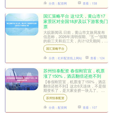
分类：配资网
查看：158
国汇策略平台 这12天，黄山市17
家景区对全国18岁及以下游客免门
票
大皖新闻讯 日前，黄山市文旅局发布
信息称，2026年清明假期、“五一”假期
的前三天和后三天，共计12天期间，该
市17家景区对全国18周岁及以下年龄
国汇策略平台
的游客免门票（....
分类：杠杆配资线上网站
查看：124
苏州恒泰配资 春假刚官宣，机票
涨了150%，酒店翻倍还抢不到
【春假刚官宣，机票涨了150%，酒店
翻倍还抢不到】这次6天连休，不是假
期变长了，是大家全挤一块儿了。 明
明想错峰，结果错着错着，又错成同一
苏州恒泰配资
峰。 这几天刷手机，光....
分类：配资网
查看：107