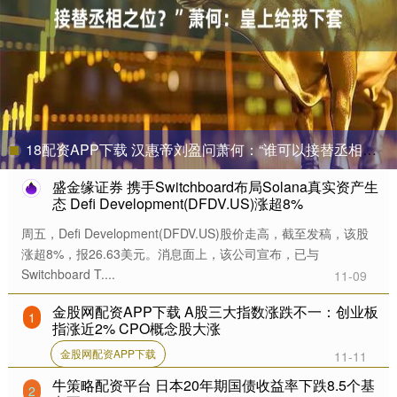
18配资APP下载 汉惠帝刘盈问萧何：“谁可以接替丞相之位？”萧何：皇上给我下套
盛金缘证券 携手Switchboard布局Solana真实资产生
态 Defi Development(DFDV.US)涨超8%
周五，Defi Development(DFDV.US)股价走高，截至发稿，该股
涨超8%，报26.63美元。消息面上，该公司宣布，已与
Switchboard T....
11-09
金股网配资APP下载 A股三大指数涨跌不一：创业板
1
指涨近2% CPO概念股大涨
金股网配资APP下载
11-11
牛策略配资平台 日本20年期国债收益率下跌8.5个基
2